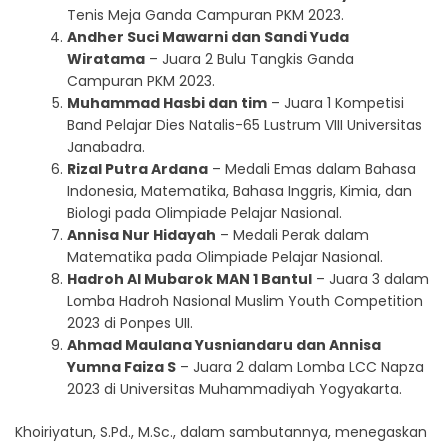
Tenis Meja Ganda Campuran PKM 2023.
Andher Suci Mawarni dan Sandi Yuda
Wiratama
– Juara 2 Bulu Tangkis Ganda
Campuran PKM 2023.
Muhammad Hasbi dan tim
– Juara 1 Kompetisi
Band Pelajar Dies Natalis-65 Lustrum VIII Universitas
Janabadra.
Rizal Putra Ardana
– Medali Emas dalam Bahasa
Indonesia, Matematika, Bahasa Inggris, Kimia, dan
Biologi pada Olimpiade Pelajar Nasional.
Annisa Nur Hidayah
– Medali Perak dalam
Matematika pada Olimpiade Pelajar Nasional.
Hadroh Al Mubarok MAN 1 Bantul
– Juara 3 dalam
Lomba Hadroh Nasional Muslim Youth Competition
2023 di Ponpes UII.
Ahmad Maulana Yusniandaru dan Annisa
Yumna Faiza S
– Juara 2 dalam Lomba LCC Napza
2023 di Universitas Muhammadiyah Yogyakarta.
Khoiriyatun, S.Pd., M.Sc., dalam sambutannya, menegaskan