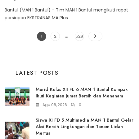
Bantul (MAN 1 Bantul) – Tim MAN 1 Bantul mengikuti rapat
persiapan EKSTRANAS MA Plus
…
Paginasi
Page
Page
Page
1
2
528
pos
LATEST POSTS
Murid Kelas XII FL 6 MAN 1 Bantul Kompak
Ikuti Kegiatan Jumat Bersih dan Menanam
Agu 08, 2026
0
Siswa XI FD 5 Multimedia MAN 1 Bantul Gelar
Aksi Bersih Lingkungan dan Tanam Lidah
Mertua