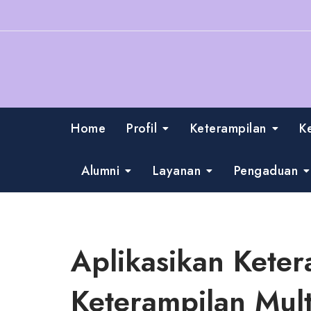
Skip
to
content
Home
Profil
Keterampilan
K
Alumni
Layanan
Pengaduan
Aplikasikan Keter
Keterampilan Mul