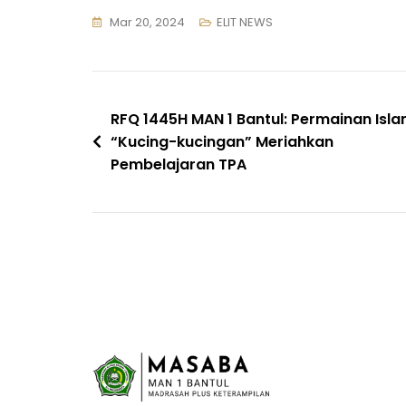
Mar 20, 2024
ELIT NEWS
Navigasi
RFQ 1445H MAN 1 Bantul: Permainan Isla
“Kucing-kucingan” Meriahkan
pos
Pembelajaran TPA