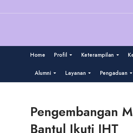
Skip
to
content
Home
Profil
Keterampilan
K
Alumni
Layanan
Pengaduan
Pengembangan Mo
Bantul Ikuti IHT