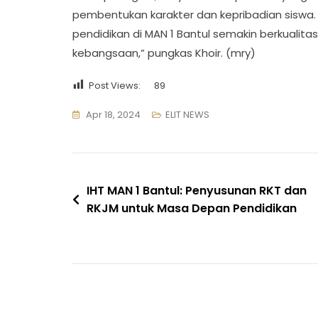
pembentukan karakter dan kepribadian siswa.
pendidikan di MAN 1 Bantul semakin berkualitas
kebangsaan,” pungkas Khoir. (mry)
Post Views:
89
Apr 18, 2024
ELIT NEWS
Navigasi
IHT MAN 1 Bantul: Penyusunan RKT dan
RKJM untuk Masa Depan Pendidikan
pos