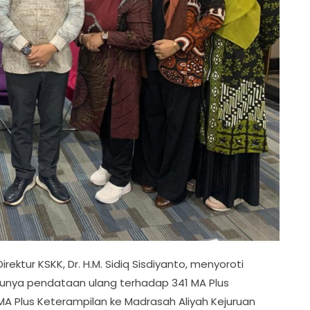
ktur KSKK, Dr. H.M. Sidiq Sisdiyanto, menyoroti
lunya pendataan ulang terhadap 341 MA Plus
A Plus Keterampilan ke Madrasah Aliyah Kejuruan