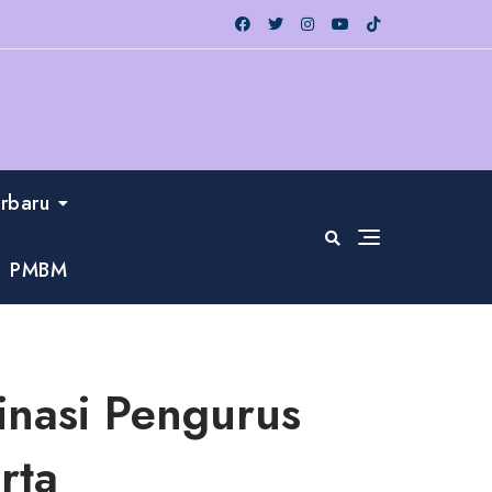
erbaru
PMBM
inasi Pengurus
rta