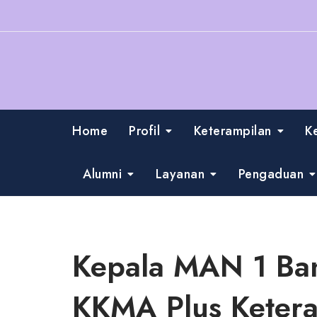
Skip
to
content
Home
Profil
Keterampilan
K
Alumni
Layanan
Pengaduan
Kepala MAN 1 Ban
KKMA Plus Keteram