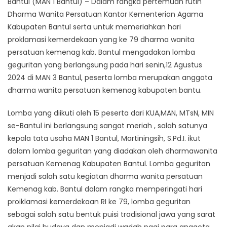
Bantul (MAN 1 Bantul) – Dalam rangka pertemuan rutin
Dharma Wanita Persatuan Kantor Kementerian Agama
Kabupaten Bantul serta untuk memeriahkan hari
proklamasi kemerdekaan yang ke 79 dharma wanita
persatuan kemenag kab. Bantul mengadakan lomba
geguritan yang berlangsung pada hari senin,12 Agustus
2024 di MAN 3 Bantul, peserta lomba merupakan anggota
dharma wanita persatuan kemenag kabupaten bantu.
Lomba yang diikuti oleh 15 peserta dari KUA,MAN, MTsN, MIN
se-Bantul ini berlangsung sangat meriah , salah satunya
kepala tata usaha MAN 1 Bantul, Martiningsih, S.Pd.I. ikut
dalam lomba geguritan yang diadakan oleh dharmawanita
persatuan Kemenag Kabupaten Bantul. Lomba geguritan
menjadi salah satu kegiatan dharma wanita persatuan
Kemenag kab. Bantul dalam rangka memperingati hari
proiklamasi kemerdekaan RI ke 79, lomba geguritan
sebagai salah satu bentuk puisi tradisional jawa yang sarat
akan nilai budaya dan menjadi wadah pagi para anggota