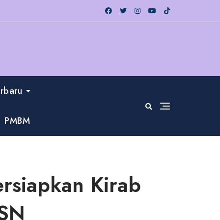
erbaru
PMBM
ersiapkan Kirab
HSN