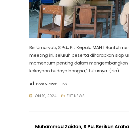
Bin Umaryati, S.Pd., Plt Kepala MAN 1 Bantul m
meeting ini, seluruh peserta diharapkan sia
momentum penting dalam mengembangkan kec
kekayaan budaya bangsa,” tuturnya. (zia)
Post Views:
55
Okt 19, 2024
ELIT NEWS
Navigasi
Muhammad Zaidan, S.Pd. Berikan Arah