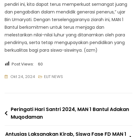
pendiri ini, kita dapat terus memperkuat semangat juang
dan pengabdian dalam mendidik generasi penerus,” ujar
Bin Umaryati. Dengan terselenggaranya ziarah ini, MAN 1
Bantul berkomitmen untuk terus menjaga dan
melestarikan nilai-nilai luhur yang ditanamkan oleh para
pendirinya, serta tetap mengupayakan pendidikan yang
berkualitas bagi para siswa-siswinya. (azm)
Post Views:
60
Okt 24, 2024
ELIT NEWS
Navigasi
Peringati Hari Santri 2024, MAN 1 Bantul Adakan
Muqodaman
pos
Antusias Laksanakan Kirab, Siswa Fase FD MAN 1