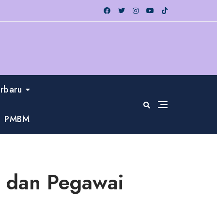
erbaru
PMBM
u dan Pegawai