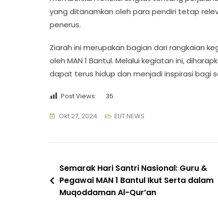
yang ditanamkan oleh para pendiri tetap rele
penerus.
Ziarah ini merupakan bagian dari rangkaian ke
oleh MAN 1 Bantul. Melalui kegiatan ini, diha
dapat terus hidup dan menjadi inspirasi bagi s
Post Views:
35
Okt 27, 2024
ELIT NEWS
Navigasi
Semarak Hari Santri Nasional: Guru &
Pegawai MAN 1 Bantul Ikut Serta dalam
pos
Muqoddaman Al-Qur’an