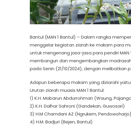
Bantul (MAN 1 Bantul) – Dalam rangka memperin
menggelar kegiatan ziarah ke makam para muas
untuk mengenang jasa-jasa para pendiri MAN 1
membangun dan mengembangkan madrasah hing
pada Senin (21/10/2024), dengan melibatkan p
Adapun beberapa makam yang diziarahi yaitu 
Urutan ziarah muasis MAN 1 Bantul:
1) K.H. Mabarun Abdurrohman (Waung, Pajang
2) K.H. Dalhar Sahroni (Gandekan, Guwosari)
3) H.M Chamdani AZ (Ngrukem, Pendowoharjo
4) H.M. Badjuri (Bejen, Bantul)