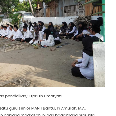
 pendidikan,” ujar Bin Umaryati.
tu guru senior MAN 1 Bantul, In Amullah, M.A.,
n panjang madrasah ini dan bagaimana nilai-nilai