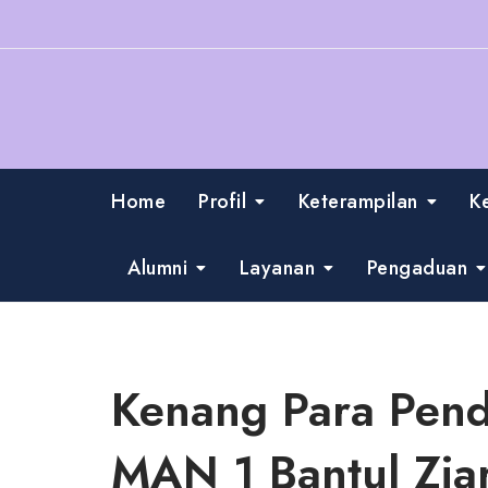
Skip
to
content
Home
Profil
Keterampilan
K
Alumni
Layanan
Pengaduan
Kenang Para Pend
MAN 1 Bantul Zia