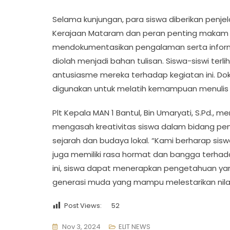
Selama kunjungan, para siswa diberikan penje
Kerajaan Mataram dan peran penting makam in
mendokumentasikan pengalaman serta informa
diolah menjadi bahan tulisan. Siswa-siswi ter
antusiasme mereka terhadap kegiatan ini. D
digunakan untuk melatih kemampuan menulis be
Plt Kepala MAN 1 Bantul, Bin Umaryati, S.Pd.,
mengasah kreativitas siswa dalam bidang pen
sejarah dan budaya lokal. “Kami berharap sis
juga memiliki rasa hormat dan bangga terhadap
ini, siswa dapat menerapkan pengetahuan yan
generasi muda yang mampu melestarikan nilai-
Post Views:
52
Nov 3, 2024
ELIT NEWS