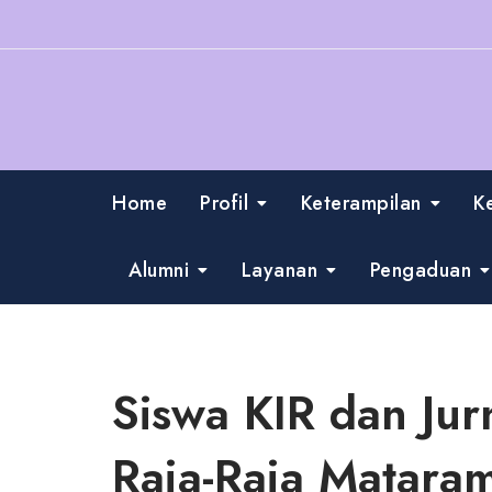
Skip
to
content
Home
Profil
Keterampilan
K
Alumni
Layanan
Pengaduan
Siswa KIR dan Ju
Raja-Raja Matara