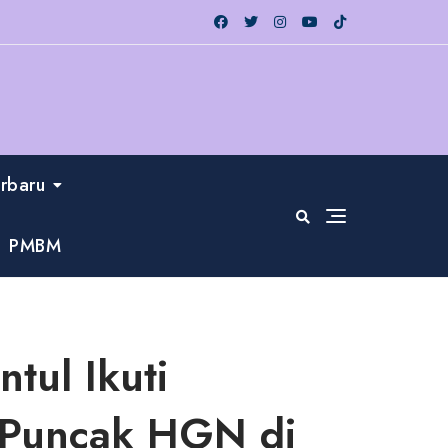
erbaru
PMBM
tul Ikuti
 Puncak HGN di