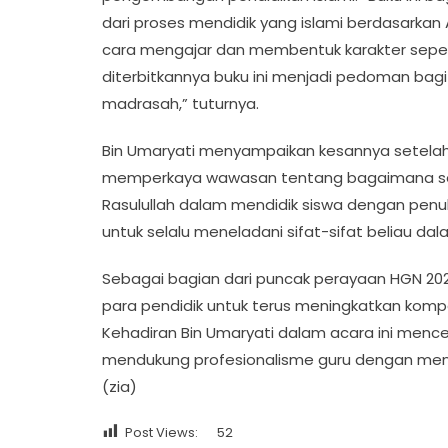
dari proses mendidik yang islami berdasarkan
cara mengajar dan membentuk karakter seper
diterbitkannya buku ini menjadi pedoman bag
madrasah,” tuturnya.
Bin Umaryati menyampaikan kesannya setelah m
memperkaya wawasan tentang bagaimana seora
Rasulullah dalam mendidik siswa dengan penuh 
untuk selalu meneladani sifat-sifat beliau da
Sebagai bagian dari puncak perayaan HGN 2024
para pendidik untuk terus meningkatkan kom
Kehadiran Bin Umaryati dalam acara ini menc
mendukung profesionalisme guru dengan menan
(zia)
Post Views:
52