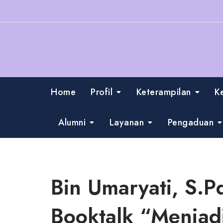
Skip
to
content
Home
Profil
Keterampilan
K
Alumni
Layanan
Pengaduan
Bin Umaryati, S.P
Booktalk “Menjad