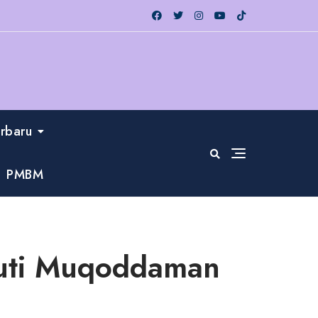
erbaru
PMBM
kuti Muqoddaman