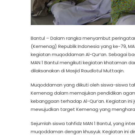
Bantul – Dalam rangka menyambut peringatan
(Kemenag) Republik Indonesia yang ke-79, MA
kegiatan muqoddaman Al-Qur’an. Sebagai bagi
MAN 1 Bantul mengikuti kegiatan khataman 
dilaksanakan di Masjid Raudlotul Muttaqin.
Muqoddaman yang diikuti oleh siswa-siswa tah
Kemenag dalam memajukan pendidikan agama
kebanggaan terhadap Al-Qur’an. Kegiatan ini 
mewujudkan target Kemenag yang mengharapka
Sejumlah siswa tahfidz MAN 1 Bantul, yang inte
muqoddaman dengan khusyuk. Kegiatan ini di