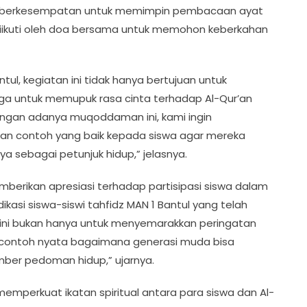
swa berkesempatan untuk memimpin pembacaan ayat
diikuti oleh doa bersama untuk memohon keberkahan
ntul, kegiatan ini tidak hanya bertujuan untuk
juga untuk memupuk rasa cinta terhadap Al-Qur’an
ngan adanya muqoddaman ini, kami ingin
ikan contoh yang baik kepada siswa agar mereka
a sebagai petunjuk hidup,” jelasnya.
memberikan apresiasi terhadap partisipasi siswa dalam
kasi siswa-siswi tahfidz MAN 1 Bantul yang telah
 ini bukan hanya untuk menyemarakkan peringatan
 contoh nyata bagaimana generasi muda bisa
ber pedoman hidup,” ujarnya.
mperkuat ikatan spiritual antara para siswa dan Al-