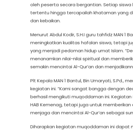
oleh peserta secara bergantian. Setiap si
tertentu hingga tercapailah khataman yang 
dan kebaikan.
Menurut Abdul Kodir, S.H.I guru tahfidz MAN 1 Ba
meningkatkan kualitas hafalan siswa, tetapi 
yang menjadi pedoman hidup umat Islam. “De
menanamkan nilai-nilai spiritual dan member
semakin mencintai Al-Qur’an dan menjadikanny
Plt Kepala MAN 1 Bantul, Bin Umaryati, S.Pd., 
kegiatan ini. “Kami sangat bangga dengan dedi
berhasil mengikuti muqoddaman ini. Kegiatan
HAB Kemenag, tetapi juga untuk memberikan
menjaga dan mencintai Al-Qur’an sebagai sum
Diharapkan kegiatan muqoddaman ini dapat me