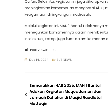
Qur’an. Selain itu, kegiatan ini juga diharapka
meningkatkan kemampuan menghafal Al-Qur’an
keagamaan di lingkungan madrasah.
Melalui kegiatan ini, MAN 1 Bantul tidak hanya
meneguhkan komitmennya dalam membentuk g
intelektual, tetapi juga kuat dalam keimanan 
Post Views:
40
Des 14, 2024
ELIT NEWS
Navigasi
Semarakkan HAB 2025, MAN 1 Bantul
Adakan Kegiatan Muqoddaman dan
pos
Jamaah Dzhuhur di Masjid Raudlotul
Muttaqin