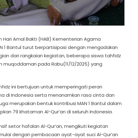
 Hari Amal Bakti (HAB) Kementerian Agama
N 1 Bantul turut berpartisipasi dengan mengadakan
an dari rangkaian kegiatan, beberapa siswa tahfidz
dan muqoddaman pada Rabu(11/12/2025) yang
fidz ini bertujuan untuk memperingati peran
 di Indonesia serta menanamkan rasa cinta dan
juga merupakan bentuk kontribusi MAN 1 Bantul dalam
n 79 khataman Al-Qur’an di seluruh Indonesia.
nsif setor hafalan Al-Qur’an, mengikuti kegiatan
mulai dengan pembacaan ayat-ayat suci Al-Qur’an