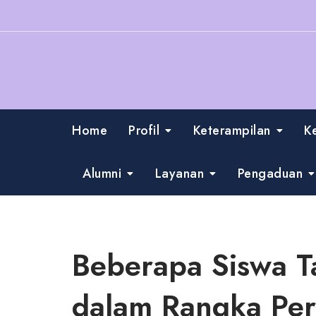
Skip
to
content
Home
Profil
Keterampilan
K
Alumni
Layanan
Pengaduan
Beberapa Siswa T
dalam Rangka Pe