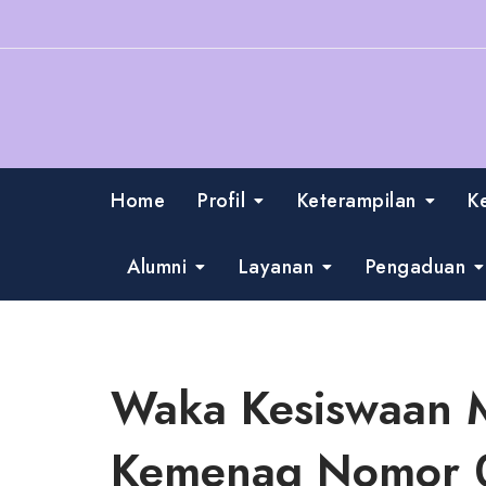
Skip
to
content
Home
Profil
Keterampilan
K
Alumni
Layanan
Pengaduan
Waka Kesiswaan M
Kemenag Nomor 0