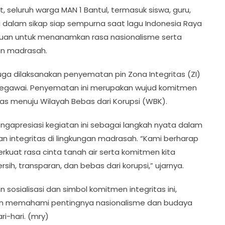
 seluruh warga MAN 1 Bantul, termasuk siswa, guru,
i dalam sikap siap sempurna saat lagu Indonesia Raya
rtujuan untuk menanamkan rasa nasionalisme serta
an madrasah.
 juga dilaksanakan penyematan pin Zona Integritas (ZI)
 pegawai. Penyematan ini merupakan wujud komitmen
s menuju Wilayah Bebas dari Korupsi (WBK).
 mengapresiasi kegiatan ini sebagai langkah nyata dalam
an integritas di lingkungan madrasah. “Kami berharap
uat rasa cinta tanah air serta komitmen kita
 transparan, dan bebas dari korupsi,” ujarnya.
sialisasi dan simbol komitmen integritas ini,
kin memahami pentingnya nasionalisme dan budaya
i-hari. (mry)