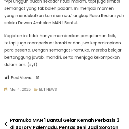
“Api unggun bukan sekadar ritual malam, tapi juga simbol
semangat yang tak boleh padam. Ini menjadi momen
yang mendekatkan kami semua,” ungkap Raisa Rediansyah
selaku Dewan Ambalan MAN 1 Bantul.
Kegiatan ini tidak hanya memberikan pengalaman fisik,
tetapi juga memperkuat karakter dan jiwa kepemimpinan
para peserta. Dengan semangat Pramuka, mereka belajar
bertanggung jawab, mandiri, serta menjaga kekompakan
dalam tim. (syf)
Post Views:
61
Mei 4, 2025
ELIT NEWS
Navigasi
Pramuka MAN 1 Bantul Gelar Kemah Perbasis 3
di Sorory Palemadu, Pentas Seni Jadi Sorotan