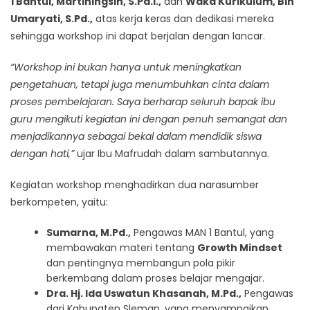
1 Bantul, Martiningsih, S.Pd.I.,
dan
Waka Kurikulum, Bin
Umaryati, S.Pd.,
atas kerja keras dan dedikasi mereka
sehingga workshop ini dapat berjalan dengan lancar.
“Workshop ini bukan hanya untuk meningkatkan
pengetahuan, tetapi juga menumbuhkan cinta dalam
proses pembelajaran. Saya berharap seluruh bapak ibu
guru mengikuti kegiatan ini dengan penuh semangat dan
menjadikannya sebagai bekal dalam mendidik siswa
dengan hati,”
ujar Ibu Mafrudah dalam sambutannya.
Kegiatan workshop menghadirkan dua narasumber
berkompeten, yaitu:
Sumarna, M.Pd.,
Pengawas MAN 1 Bantul, yang
membawakan materi tentang
Growth Mindset
dan pentingnya membangun pola pikir
berkembang dalam proses belajar mengajar.
Dra. Hj. Ida Uswatun Khasanah, M.Pd.,
Pengawas
dari Kabupaten Sleman, yang menyampaikan