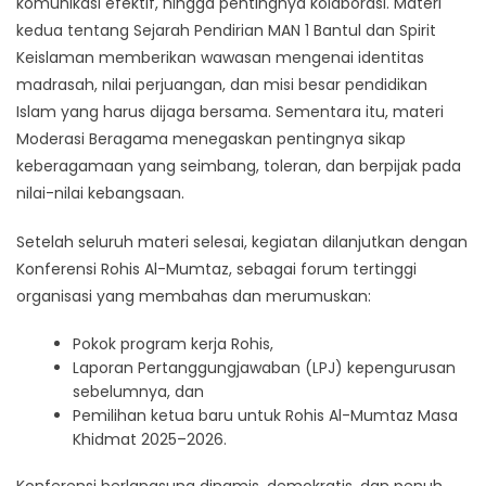
komunikasi efektif, hingga pentingnya kolaborasi. Materi
kedua tentang Sejarah Pendirian MAN 1 Bantul dan Spirit
Keislaman memberikan wawasan mengenai identitas
madrasah, nilai perjuangan, dan misi besar pendidikan
Islam yang harus dijaga bersama. Sementara itu, materi
Moderasi Beragama menegaskan pentingnya sikap
keberagamaan yang seimbang, toleran, dan berpijak pada
nilai-nilai kebangsaan.
Setelah seluruh materi selesai, kegiatan dilanjutkan dengan
Konferensi Rohis Al-Mumtaz, sebagai forum tertinggi
organisasi yang membahas dan merumuskan:
Pokok program kerja Rohis,
Laporan Pertanggungjawaban (LPJ) kepengurusan
sebelumnya, dan
Pemilihan ketua baru untuk Rohis Al-Mumtaz Masa
Khidmat 2025–2026.
Konferensi berlangsung dinamis, demokratis, dan penuh