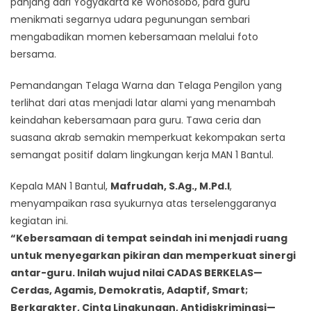
panjang dari Yogyakarta ke Wonosobo, para guru
menikmati segarnya udara pegunungan sembari
mengabadikan momen kebersamaan melalui foto
bersama.
Pemandangan Telaga Warna dan Telaga Pengilon yang
terlihat dari atas menjadi latar alami yang menambah
keindahan kebersamaan para guru. Tawa ceria dan
suasana akrab semakin memperkuat kekompakan serta
semangat positif dalam lingkungan kerja MAN 1 Bantul.
Kepala MAN 1 Bantul,
Mafrudah, S.Ag., M.Pd.I
,
menyampaikan rasa syukurnya atas terselenggaranya
kegiatan ini.
“Kebersamaan di tempat seindah ini menjadi ruang
untuk menyegarkan pikiran dan memperkuat sinergi
antar-guru. Inilah wujud nilai CADAS BERKELAS—
Cerdas, Agamis, Demokratis, Adaptif, Smart;
Berkarakter, Cinta Lingkungan, Antidiskriminasi—