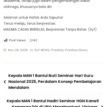
akademik, tetapi juga dalam pengembangan bakat
olahraga, khususnya bela diri.
Selamat untuk Hafidz Arda Saputra!
Terus melaju, terus berprestasi.
MASABA CADAS BERKELAS, Berprestasi Tanpa Batas. (Syf)
Post Views:
2,142
Nov 28, 2025
ELIT NEWS
,
Prestasi
,
Prestasi Siswa
Navigasi
Kepala MAN 1 Bantul Ikuti Seminar Hari Guru
Nasional 2025, Perdalam Konsep Pembelajaran
pos
Mendalam
Kepala MAN 1 Bantul Hadiri Seminar HGN Kanwil
Kemenag DIY di UPY: Menginspirasi, Visioner,