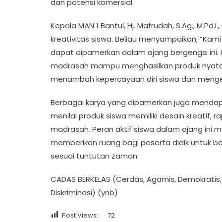
dan potensi komersial.
Kepala MAN 1 Bantul, Hj. Mafrudah, S.Ag., M.Pd.
kreativitas siswa. Beliau menyampaikan, “Kam
dapat dipamerkan dalam ajang bergengsi ini.
madrasah mampu menghasilkan produk nyata 
menambah kepercayaan diri siswa dan mengemb
Berbagai karya yang dipamerkan juga mendapa
menilai produk siswa memiliki desain kreatif, 
madrasah. Peran aktif siswa dalam ajang ini
memberikan ruang bagi peserta didik untuk b
sesuai tuntutan zaman.
CADAS BERKELAS (Cerdas, Agamis, Demokratis, A
Diskriminasi) (ynb)
Post Views:
72