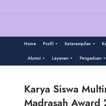
Skip
to
content
Home
Profil
Keterampilan
K
Alumni
Layanan
Pengaduan
Karya Siswa Mult
Madrasah Award