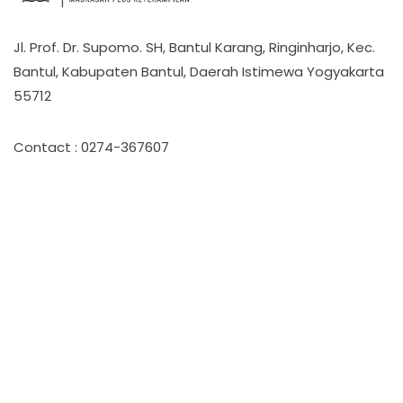
Jl. Prof. Dr. Supomo. SH, Bantul Karang, Ringinharjo, Kec.
Bantul, Kabupaten Bantul, Daerah Istimewa Yogyakarta
55712
Contact : 0274-367607