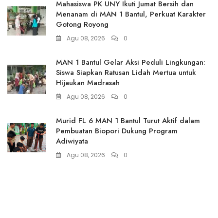
Mahasiswa PK UNY Ikuti Jumat Bersih dan
Menanam di MAN 1 Bantul, Perkuat Karakter
Gotong Royong
Agu 08, 2026
0
MAN 1 Bantul Gelar Aksi Peduli Lingkungan:
Siswa Siapkan Ratusan Lidah Mertua untuk
Hijaukan Madrasah
Agu 08, 2026
0
Murid FL 6 MAN 1 Bantul Turut Aktif dalam
Pembuatan Biopori Dukung Program
Adiwiyata
Agu 08, 2026
0