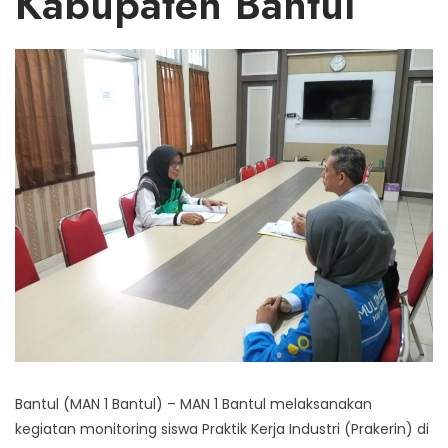
Kabupaten Bantul
Bantul (MAN 1 Bantul) – MAN 1 Bantul melaksanakan
kegiatan monitoring siswa Praktik Kerja Industri (Prakerin) di