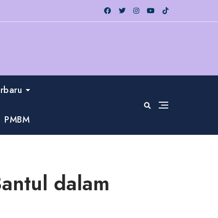
erbaru
PMBM
antul dalam