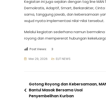
Kegiatan ini juga sejalan dengan tag line MAN 1
Demokratis, Adaptif, Smart, Berkarakter, Cinta
sama, tanggung jawab, dan kebersamaan yan
wujud nyata implementasi nilai-nilai tersebut.
Melalui kegiatan sederhana namun bermakna 
royong dan mempererat hubungan kekeluarga
Post Views:
3
Mei 29, 2026
ELIT NEWS
Navigasi
Gotong Royong dan Kebersamaan, MAN
Bantul Masak Bersama Usai
pos
Penyembelihan Kurban