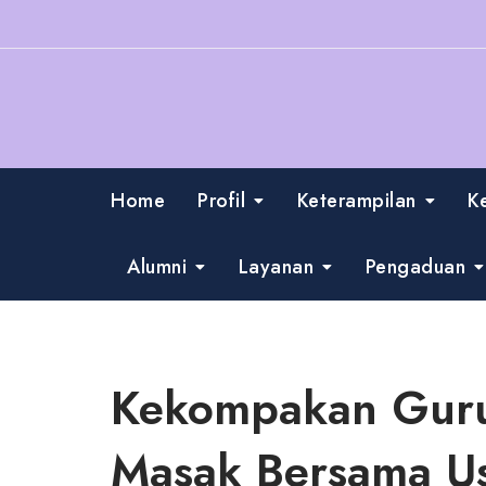
Skip
to
content
Home
Profil
Keterampilan
K
Alumni
Layanan
Pengaduan
Kekompakan Guru
Masak Bersama Us