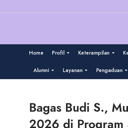
Skip
to
content
Home
Profil
Keterampilan
K
Alumni
Layanan
Pengaduan
Bagas Budi S., Mu
2026 di Program 