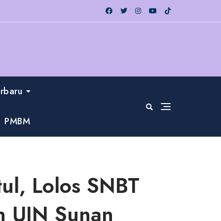
erbaru
PMBM
tul, Lolos SNBT
an UIN Sunan