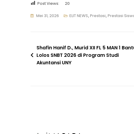
Post Views:
20
Mei 31, 2026
ELIT NEWS
,
Prestasi
,
Prestasi Sisw
Navigasi
Shafin Hanif D., Murid XII FL 5 MAN 1 Bantu
Lolos SNBT 2026 di Program Studi
pos
Akuntansi UNY