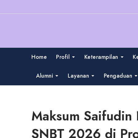
Skip
to
content
Home
Profil
Keterampilan
K
Alumni
Layanan
Pengaduan
Maksum Saifudin N
SNBT 2026 di Pro