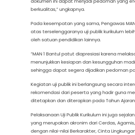
dokumen ini dapat menjadi pedoman yang ef
berkualitas,” ungkapnya.
Pada kesempatan yang sama, Pengawas MAN 1 
atas terselenggaranya uji publik kurikulum le
oleh satuan pendidikan lainnya.
“MAN 1 Bantul patut diapresiasi karena melaksana
menunjukkan kesiapan dan kesungguhan mad
sehingga dapat segera dijadikan pedoman pad
Kegiatan uji publik ini berlangsung secara int
rekomendasi dari peserta yang hadir guna 
ditetapkan dan diterapkan pada Tahun Ajaran
Pelaksanaan Uji Publik Kurikulum ini juga sejal
yang merupakan akronim dari Cerdas, Agamis, 
dengan nilai-nilai Berkarakter, Cinta Lingkungan,