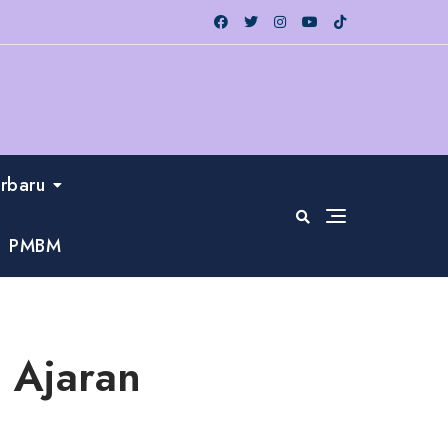
erbaru
PMBM
 Ajaran