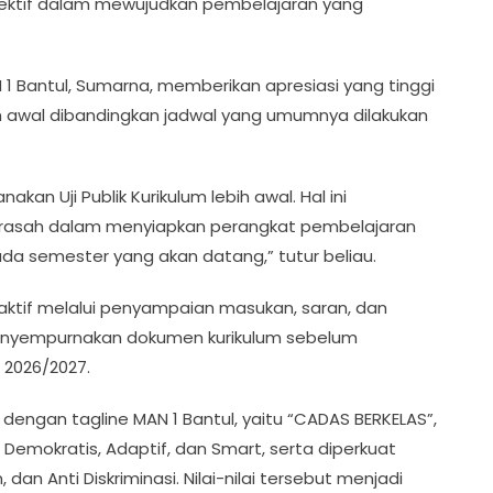
ektif dalam mewujudkan pembelajaran yang
Bantul, Sumarna, memberikan apresiasi yang tinggi
bih awal dibandingkan jadwal yang umumnya dilakukan
kan Uji Publik Kurikulum lebih awal. Hal ini
rasah dalam menyiapkan perangkat pembelajaran
a semester yang akan datang,” tutur beliau.
eraktif melalui penyampaian masukan, saran, dan
menyempurnakan dokumen kurikulum sebelum
 2026/2027.
an dengan tagline MAN 1 Bantul, yaitu “CADAS BERKELAS”,
Demokratis, Adaptif, dan Smart, serta diperkuat
 dan Anti Diskriminasi. Nilai-nilai tersebut menjadi