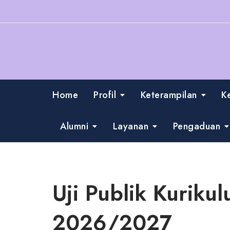
Skip
to
content
Home
Profil
Keterampilan
K
Alumni
Layanan
Pengaduan
Uji Publik Kuriku
2026/2027