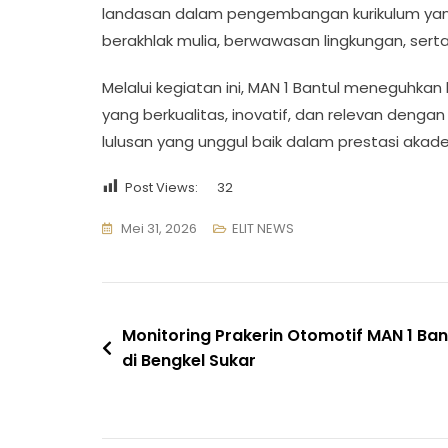
landasan dalam pengembangan kurikulum yang
berakhlak mulia, berwawasan lingkungan, se
Melalui kegiatan ini, MAN 1 Bantul meneguhka
yang berkualitas, inovatif, dan relevan den
lulusan yang unggul baik dalam prestasi akad
Post Views:
32
Mei 31, 2026
ELIT NEWS
Navigasi
Monitoring Prakerin Otomotif MAN 1 Ban
di Bengkel Sukar
pos