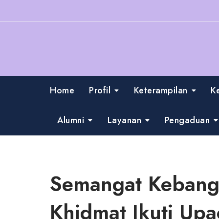
Skip
to
content
Home
Profil
Keterampilan
K
Alumni
Layanan
Pengaduan
Semangat Kebangs
Khidmat Ikuti Upa