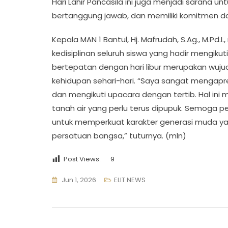
Hari Lahir Pancasila ini juga menjadi sarana u
bertanggung jawab, dan memiliki komitmen 
Kepala MAN 1 Bantul, Hj. Mafrudah, S.Ag., M.Pd
kedisiplinan seluruh siswa yang hadir mengiku
bertepatan dengan hari libur merupakan wujud
kehidupan sehari-hari. “Saya sangat mengapre
dan mengikuti upacara dengan tertib. Hal ini m
tanah air yang perlu terus dipupuk. Semoga p
untuk memperkuat karakter generasi muda ya
persatuan bangsa,” tuturnya. (mln)
Post Views:
9
Jun 1, 2026
ELIT NEWS