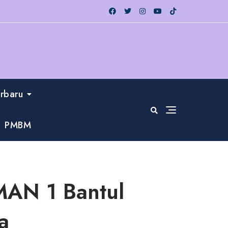
erbaru
PMBM
MAN 1 Bantul
a