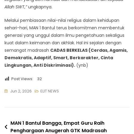
Allah SWT,”
ungkapnya.
Melalui pembiasaan nilai-nilai religius dalam kehidupan
sehari-hari, MAN 1 Bantul terus berkomitmen membentuk
generasi yang unggul dalam ilmu pengetahuan sekaligus
kuat dalam keimanan dan akhlak. Hal ini sejalan dengan
semangat madrasah
CADAS BERKELAS (Cerdas, Agamis,
Demokratis, Adaptif, Smart, Berkarakter, Cinta
Lingkungan, Anti Diskriminasi).
(ynb)
Post Views:
32
Jun 2, 2026
ELIT NEWS
Navigasi
MAN 1 Bantul Bangga, Empat Guru Raih
Penghargaan Anugerah GTK Madrasah
pos