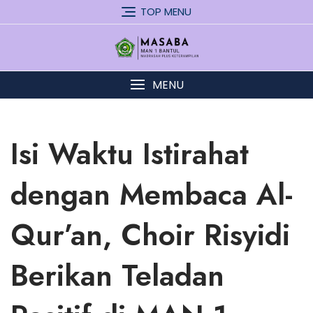
Skip
TOP MENU
to
content
MENU
Isi Waktu Istirahat
dengan Membaca Al-
Qur’an, Choir Risyidi
Berikan Teladan