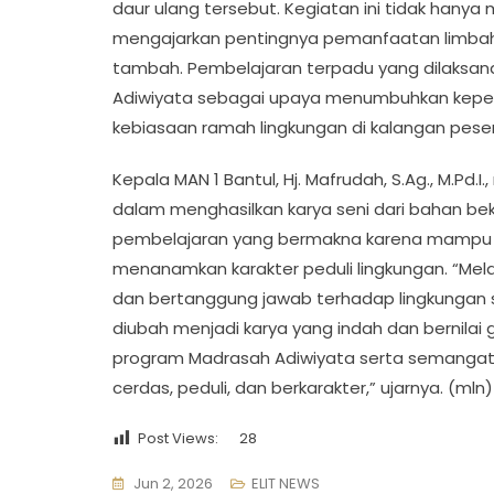
daur ulang tersebut. Kegiatan ini tidak hanya
mengajarkan pentingnya pemanfaatan limbah 
tambah. Pembelajaran terpadu yang dilaksa
Adiwiyata sebagai upaya menumbuhkan kepe
kebiasaan ramah lingkungan di kalangan pesert
Kepala MAN 1 Bantul, Hj. Mafrudah, S.Ag., M.Pd.
dalam menghasilkan karya seni dari bahan bek
pembelajaran yang bermakna karena mampu 
menanamkan karakter peduli lingkungan. “Melalui 
dan bertanggung jawab terhadap lingkungan s
diubah menjadi karya yang indah dan bernilai 
program Madrasah Adiwiyata serta semangat
cerdas, peduli, dan berkarakter,” ujarnya. (mln)
Post Views:
28
Jun 2, 2026
ELIT NEWS