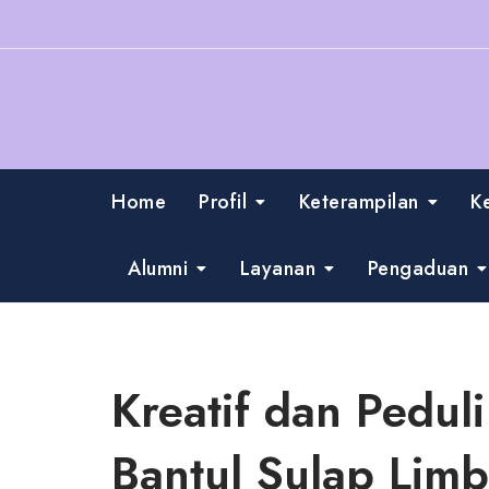
Skip
to
content
Home
Profil
Keterampilan
K
Alumni
Layanan
Pengaduan
Kreatif dan Pedul
Bantul Sulap Limb