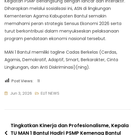
Kegiatan PSMP berlangsung dengan lancar dan interaktif.
Diharapkan melalui sosialisasi ini, ASN di lingkungan
Kementerian Agama Kabupaten Bantul semakin
memahami peran strategis Sensus Ekonomi 2026 serta
turut berkontribusi dalam menyukseskan pelaksanaan
program pendataan ekonomi nasional tersebut.
MAN 1 Bantul memiliki tagline Cadas Berkelas (Cerdas,
Agamis, Demokratif, Adaptif, Smart, Berkarakter, Cinta
Lingkungan, dan Anti Diskriminasi)(ning).
Post Views:
11
Jun 3, 2026
ELIT NEWS
Navigasi
Tingkatkan Kinerja dan Profesionalisme, Kepala
TU MAN 1 Bantul Hadiri PSMP Kemenag Bantul
pos