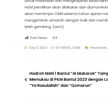
untuk madrasah dan menginspirasi siswa lain
Hasil pemilihan akan dilakukan dan diumumkan
akan memimpin OSIM selama tahun ajaran me
mengemban amanah dengan baik dan membaw
lebih gemilang. (azm)
Post Views:
124
Tags
Sep 11, 2023
ELIT NEWS
,
OSIM
Madrasah
Navigasi
Hadroh MAN 1 Bantul “Al Mubarok” Tamp
Memukau di PKM Bantul 2023 dengan L
pos
“Ya Rasulallah” dan “Qomarun”