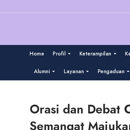
Skip
to
content
Home
Profil
Keterampilan
K
Alumni
Layanan
Pengaduan
Orasi dan Debat 
Semangat Majuka