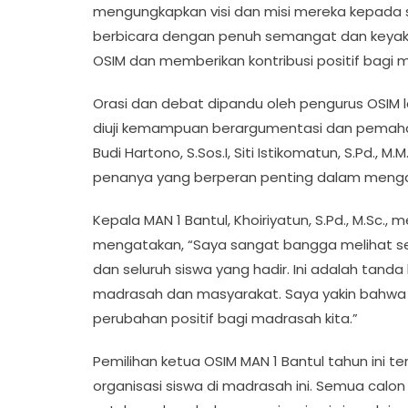
mengungkapkan visi dan misi mereka kepada se
berbicara dengan penuh semangat dan keya
OSIM dan memberikan kontribusi positif bagi 
Orasi dan debat dipandu oleh pengurus OSIM 
diuji kemampuan berargumentasi dan pemaha
Budi Hartono, S.Sos.I, Siti Istikomatun, S.Pd., M.M.
penanya yang berperan penting dalam menga
Kepala MAN 1 Bantul, Khoiriyatun, S.Pd., M.Sc.,
mengatakan, “Saya sangat bangga melihat se
dan seluruh siswa yang hadir. Ini adalah ta
madrasah dan masyarakat. Saya yakin bahwa
perubahan positif bagi madrasah kita.”
Pemilihan ketua OSIM MAN 1 Bantul tahun ini
organisasi siswa di madrasah ini. Semua calo