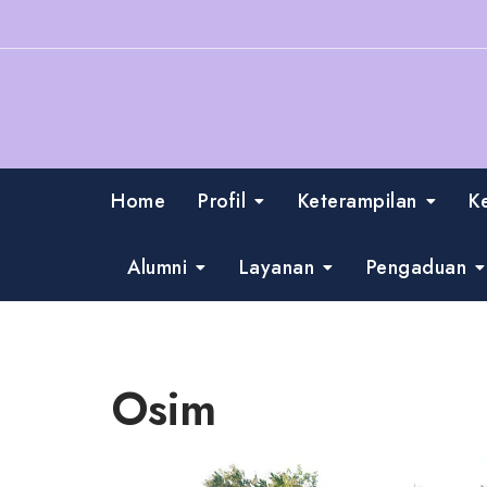
Skip
to
content
Home
Profil
Keterampilan
K
Alumni
Layanan
Pengaduan
Osim