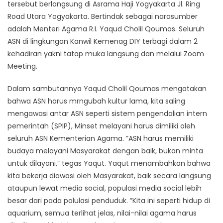
tersebut berlangsung di Asrama Haji Yogyakarta Jl. Ring
Road Utara Yogyakarta. Bertindak sebagai narasumber
adalah Menteri Agama R.I. Yaqud Cholil Qoumas. Seluruh
ASN di lingkungan Kanwil Kemenag DIY terbagi dalam 2
kehadiran yakni tatap muka langsung dan melalui Zoom
Meeting.
Dalam sambutannya Yaqud Cholil Qoumas mengatakan
bahwa ASN harus mrngubah kultur lama, kita saling
mengawasi antar ASN seperti sistem pengendalian intern
pemerintah (SPIP), Minset melayani harus dimiliki oleh
seluruh ASN Kementerian Agama. ”ASN harus memiliki
budaya melayani Masyarakat dengan baik, bukan minta
untuk dilayani,” tegas Yaqut. Yaqut menambahkan bahwa
kita bekerja diawasi oleh Masyarakat, baik secara langsung
ataupun lewat media social, populasi media social lebih
besar dari pada polulasi penduduk. ”Kita ini seperti hidup di
aquarium, semua terlihat jelas, nilai-nilai agama harus