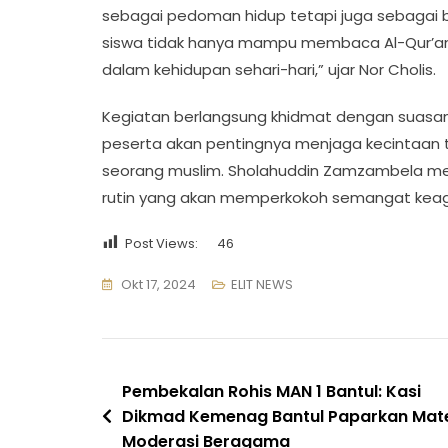
sebagai pedoman hidup tetapi juga sebagai ben
siswa tidak hanya mampu membaca Al-Qur’an d
dalam kehidupan sehari-hari,” ujar Nor Cholis.
Kegiatan berlangsung khidmat dengan suasan
peserta akan pentingnya menjaga kecintaan ter
seorang muslim. Sholahuddin Zamzambela me
rutin yang akan memperkokoh semangat keaga
Post Views:
46
Okt 17, 2024
ELIT NEWS
Navigasi
Pembekalan Rohis MAN 1 Bantul: Kasi
Dikmad Kemenag Bantul Paparkan Mate
pos
Moderasi Beragama