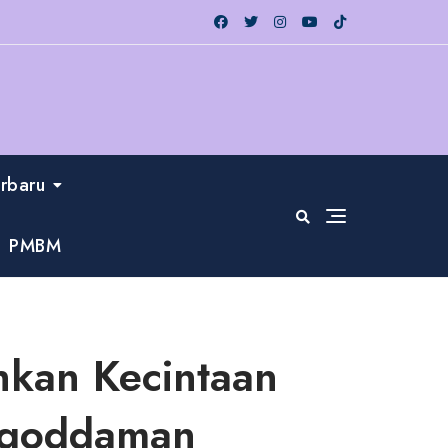
erbaru
PMBM
kan Kecintaan
Muqoddaman