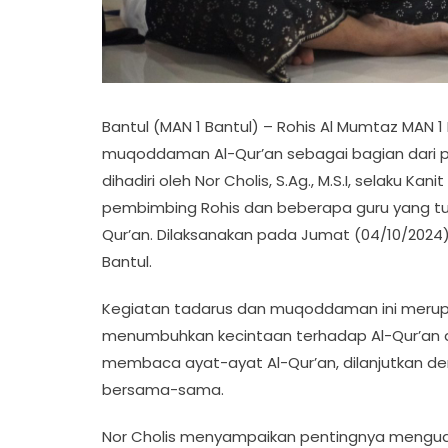
Bantul (MAN 1 Bantul) – Rohis Al Mumtaz MAN 
muqoddaman Al-Qur’an sebagai bagian dari pe
dihadiri oleh Nor Cholis, S.Ag., M.S.I, selaku 
pembimbing Rohis dan beberapa guru yang 
Qur’an. Dilaksanakan pada Jumat (04/10/2024) 
Bantul.
Kegiatan tadarus dan muqoddaman ini merupa
menumbuhkan kecintaan terhadap Al-Qur’an di 
membaca ayat-ayat Al-Qur’an, dilanjutkan 
bersama-sama.
Nor Cholis menyampaikan pentingnya menguat