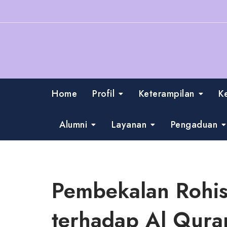
Skip
to
content
Home
Profil
Keterampilan
K
Alumni
Layanan
Pengaduan
Pembekalan Rohis
terhadap Al Qura