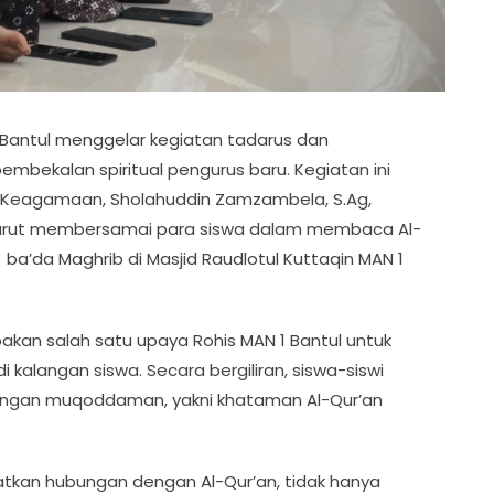
1 Bantul menggelar kegiatan tadarus dan
mbekalan spiritual pengurus baru. Kegiatan ini
Kanit Keagamaan, Sholahuddin Zamzambela, S.Ag,
turut membersamai para siswa dalam membaca Al-
ba’da Maghrib di Masjid Raudlotul Kuttaqin MAN 1
kan salah satu upaya Rohis MAN 1 Bantul untuk
kalangan siswa. Secara bergiliran, siswa-siswi
dengan muqoddaman, yakni khataman Al-Qur’an
kan hubungan dengan Al-Qur’an, tidak hanya