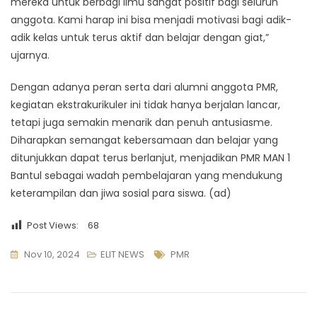
mereka untuk berbagi ilmu sangat positif bagi seluruh
anggota. Kami harap ini bisa menjadi motivasi bagi adik-
adik kelas untuk terus aktif dan belajar dengan giat,”
ujarnya.
Dengan adanya peran serta dari alumni anggota PMR,
kegiatan ekstrakurikuler ini tidak hanya berjalan lancar,
tetapi juga semakin menarik dan penuh antusiasme.
Diharapkan semangat kebersamaan dan belajar yang
ditunjukkan dapat terus berlanjut, menjadikan PMR MAN 1
Bantul sebagai wadah pembelajaran yang mendukung
keterampilan dan jiwa sosial para siswa. (ad)
Post Views:
68
Tags
Nov 10, 2024
ELIT NEWS
PMR