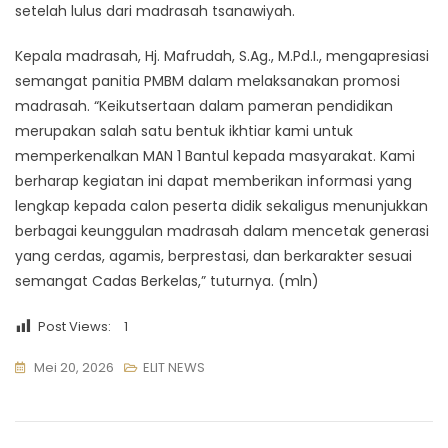
setelah lulus dari madrasah tsanawiyah.
Kepala madrasah, Hj. Mafrudah, S.Ag., M.Pd.I., mengapresiasi
semangat panitia PMBM dalam melaksanakan promosi
madrasah. “Keikutsertaan dalam pameran pendidikan
merupakan salah satu bentuk ikhtiar kami untuk
memperkenalkan MAN 1 Bantul kepada masyarakat. Kami
berharap kegiatan ini dapat memberikan informasi yang
lengkap kepada calon peserta didik sekaligus menunjukkan
berbagai keunggulan madrasah dalam mencetak generasi
yang cerdas, agamis, berprestasi, dan berkarakter sesuai
semangat Cadas Berkelas,” tuturnya. (mln)
Post Views:
1
Mei 20, 2026
ELIT NEWS