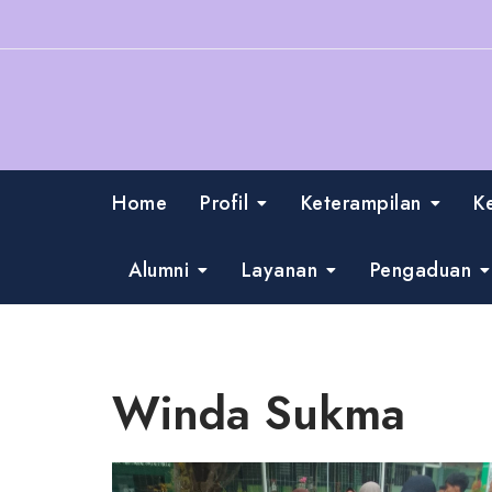
Skip
to
content
Home
Profil
Keterampilan
K
Alumni
Layanan
Pengaduan
Winda Sukma