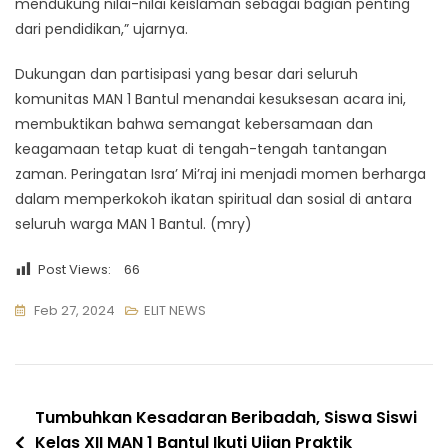
mendukung nilai-nilai keislaman sebagai bagian penting
dari pendidikan,” ujarnya.
Dukungan dan partisipasi yang besar dari seluruh
komunitas MAN 1 Bantul menandai kesuksesan acara ini,
membuktikan bahwa semangat kebersamaan dan
keagamaan tetap kuat di tengah-tengah tantangan
zaman. Peringatan Isra’ Mi’raj ini menjadi momen berharga
dalam memperkokoh ikatan spiritual dan sosial di antara
seluruh warga MAN 1 Bantul. (mry)
Post Views:
66
Feb 27, 2024
ELIT NEWS
Navigasi
Tumbuhkan Kesadaran Beribadah, Siswa Siswi
Kelas XII MAN 1 Bantul Ikuti Ujian Praktik