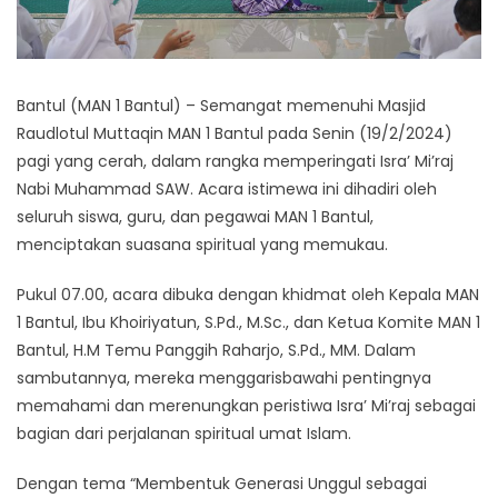
Bantul (MAN 1 Bantul) – Semangat memenuhi Masjid
Raudlotul Muttaqin MAN 1 Bantul pada Senin (19/2/2024)
pagi yang cerah, dalam rangka memperingati Isra’ Mi’raj
Nabi Muhammad SAW. Acara istimewa ini dihadiri oleh
seluruh siswa, guru, dan pegawai MAN 1 Bantul,
menciptakan suasana spiritual yang memukau.
Pukul 07.00, acara dibuka dengan khidmat oleh Kepala MAN
1 Bantul, Ibu Khoiriyatun, S.Pd., M.Sc., dan Ketua Komite MAN 1
Bantul, H.M Temu Panggih Raharjo, S.Pd., MM. Dalam
sambutannya, mereka menggarisbawahi pentingnya
memahami dan merenungkan peristiwa Isra’ Mi’raj sebagai
bagian dari perjalanan spiritual umat Islam.
Dengan tema “Membentuk Generasi Unggul sebagai