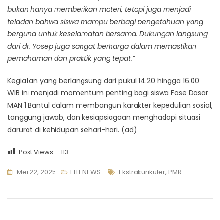
bukan hanya memberikan materi, tetapi juga menjadi
teladan bahwa siswa mampu berbagi pengetahuan yang
berguna untuk keselamatan bersama. Dukungan langsung
dari dr. Yosep juga sangat berharga dalam memastikan
pemahaman dan praktik yang tepat.”
Kegiatan yang berlangsung dari pukul 14.20 hingga 16.00
WIB ini menjadi momentum penting bagi siswa Fase Dasar
MAN 1 Bantul dalam membangun karakter kepedulian sosial,
tanggung jawab, dan kesiapsiagaan menghadapi situasi
darurat di kehidupan sehari-hari. (ad)
Post Views:
113
Tags
Mei 22, 2025
ELIT NEWS
Ekstrakurikuler
,
PMR