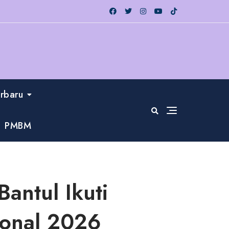
erbaru
PMBM
antul Ikuti
ional 2026