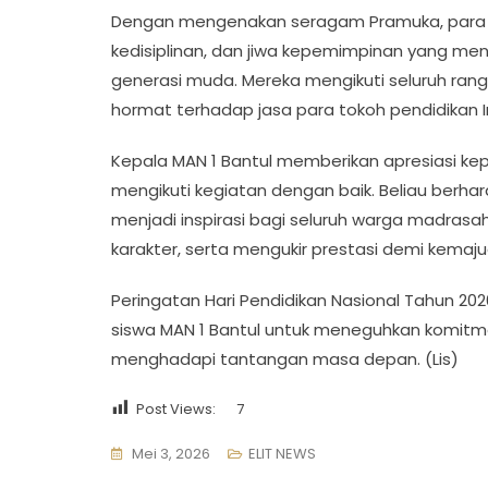
Dengan mengenakan seragam Pramuka, para
kedisiplinan, dan jiwa kepemimpinan yang men
generasi muda. Mereka mengikuti seluruh ran
hormat terhadap jasa para tokoh pendidikan I
Kepala MAN 1 Bantul memberikan apresiasi k
mengikuti kegiatan dengan baik. Beliau berh
menjadi inspirasi bagi seluruh warga madrasah
karakter, serta mengukir prestasi demi kemaj
Peringatan Hari Pendidikan Nasional Tahun 
siswa MAN 1 Bantul untuk meneguhkan komitmen
menghadapi tantangan masa depan. (Lis)
Post Views:
7
Mei 3, 2026
ELIT NEWS