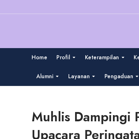
Skip
to
content
Home
Profil
Keterampilan
K
Alumni
Layanan
Pengaduan
Muhlis Dampingi 
Upacara Peringat